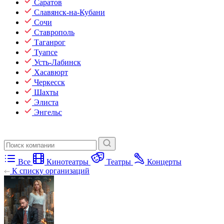
Саратов
Славянск-на-Кубани
Сочи
Ставрополь
Таганрог
Туапсе
Усть-Лабинск
Хасавюрт
Черкесск
Шахты
Элиста
Энгельс
Все
Кинотеатры
Театры
Концерты
К списку организаций