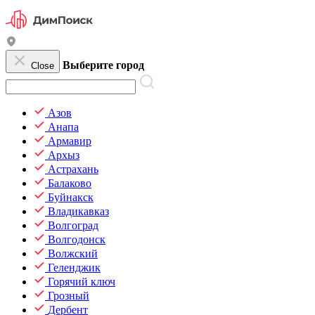
Выберите город
Close
Азов
Анапа
Армавир
Архыз
Астрахань
Балаково
Буйнакск
Владикавказ
Волгоград
Волгодонск
Волжский
Геленджик
Горячий ключ
Грозный
Дербент