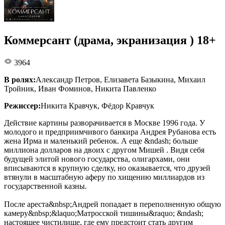
Коммерсант (драма, экранизация ) 18+
3964
В ролях:
Александр Петров, Елизавета Базыкина, Михаил
Тройник, Иван Фоминов, Никита Павленко
Режиссер:
Никита Кравчук, Фёдор Кравчук
Действие картины разворачивается в Москве 1996 года. У
молодого и предприимчивого банкира Андрея Рубанова есть
жена Ирма и маленький ребенок. А еще &ndash; больше
миллиона долларов на двоих с другом Мишей . Видя себя
будущей элитой нового государства, олигархами, они
вписываются в крупную сделку, но оказывается, что друзей
втянули в масштабную аферу по хищению миллиардов из
государственной казны.
После ареста&nbsp;Андрей попадает в переполненную общую
камеру&nbsp;&laquo;Матросской тишины&raquo; &ndash;
настоящее чистилище, где ему предстоит стать другим