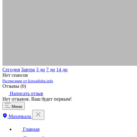
Сегодня
Завтра
3 дн
7 дн
14 дн
Нет сеансов
Расписание от kinoafisha.info
Отзывы (
0
)
Написать отзыв
Нет отзывов. Ваш будет первым!
Меню
Махачкала
Главная