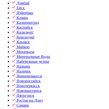
Домбай
Ейск
Избербаш
Казань
Калининград
Каспийск
Кизилюрт
Краснодар
Крымск
Майкоп
Махачкала
Минеральные Воды
Набережные челны
Назрань
Нальчик
Невинномысск
Новороссийск
Новочеркасск
Новошахтинск
Пятигорск
Ростов-на-Дону
Самара