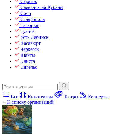
Саратов
Славянск-на-Кубани
Сочи
Ставрополь
Таганрог
Туапсе
Усть-Лабинск
Хасавюрт
Черкесск
Шахты
Элиста
Энгельс
Все
Кинотеатры
Театры
Концерты
К списку организаций