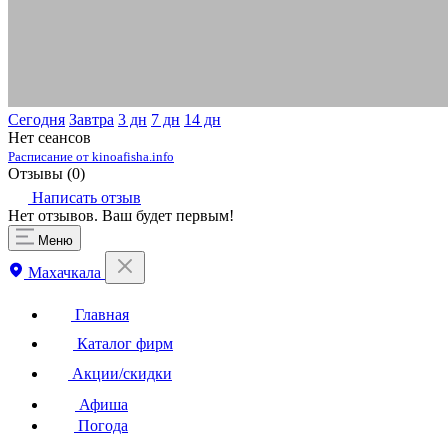
Сегодня
Завтра
3 дн
7 дн
14 дн
Нет сеансов
Расписание от kinoafisha.info
Отзывы (
0
)
Написать отзыв
Нет отзывов. Ваш будет первым!
Меню
Махачкала
Главная
Каталог фирм
Акции/скидки
Афиша
Погода