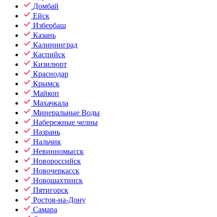
Домбай
Ейск
Избербаш
Казань
Калининград
Каспийск
Кизилюрт
Краснодар
Крымск
Майкоп
Махачкала
Минеральные Воды
Набережные челны
Назрань
Нальчик
Невинномысск
Новороссийск
Новочеркасск
Новошахтинск
Пятигорск
Ростов-на-Дону
Самара