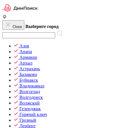
Выберите город
Close
Азов
Анапа
Армавир
Архыз
Астрахань
Балаково
Буйнакск
Владикавказ
Волгоград
Волгодонск
Волжский
Геленджик
Горячий ключ
Грозный
Дербент