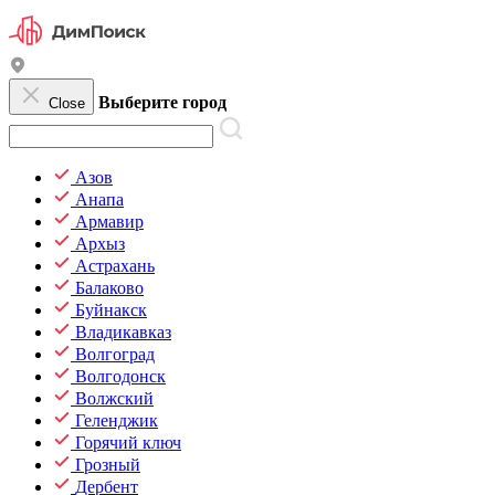
Выберите город
Close
Азов
Анапа
Армавир
Архыз
Астрахань
Балаково
Буйнакск
Владикавказ
Волгоград
Волгодонск
Волжский
Геленджик
Горячий ключ
Грозный
Дербент