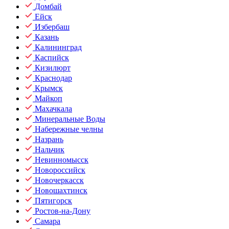
Домбай
Ейск
Избербаш
Казань
Калининград
Каспийск
Кизилюрт
Краснодар
Крымск
Майкоп
Махачкала
Минеральные Воды
Набережные челны
Назрань
Нальчик
Невинномысск
Новороссийск
Новочеркасск
Новошахтинск
Пятигорск
Ростов-на-Дону
Самара