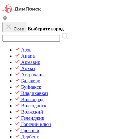
Выберите город
Close
Азов
Анапа
Армавир
Архыз
Астрахань
Балаково
Буйнакск
Владикавказ
Волгоград
Волгодонск
Волжский
Геленджик
Горячий ключ
Грозный
Дербент