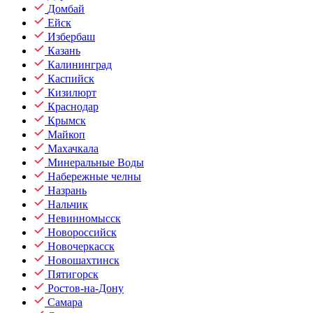
Домбай
Ейск
Избербаш
Казань
Калининград
Каспийск
Кизилюрт
Краснодар
Крымск
Майкоп
Махачкала
Минеральные Воды
Набережные челны
Назрань
Нальчик
Невинномысск
Новороссийск
Новочеркасск
Новошахтинск
Пятигорск
Ростов-на-Дону
Самара