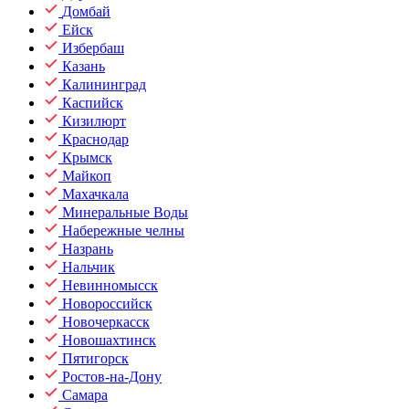
Домбай
Ейск
Избербаш
Казань
Калининград
Каспийск
Кизилюрт
Краснодар
Крымск
Майкоп
Махачкала
Минеральные Воды
Набережные челны
Назрань
Нальчик
Невинномысск
Новороссийск
Новочеркасск
Новошахтинск
Пятигорск
Ростов-на-Дону
Самара