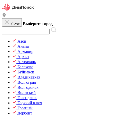
Выберите город
Close
Азов
Анапа
Армавир
Архыз
Астрахань
Балаково
Буйнакск
Владикавказ
Волгоград
Волгодонск
Волжский
Геленджик
Горячий ключ
Грозный
Дербент