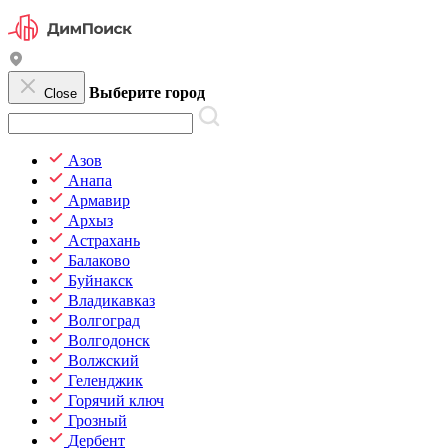
Выберите город
Close
Азов
Анапа
Армавир
Архыз
Астрахань
Балаково
Буйнакск
Владикавказ
Волгоград
Волгодонск
Волжский
Геленджик
Горячий ключ
Грозный
Дербент