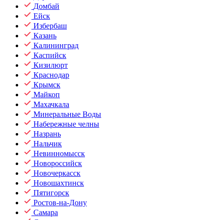
Домбай
Ейск
Избербаш
Казань
Калининград
Каспийск
Кизилюрт
Краснодар
Крымск
Майкоп
Махачкала
Минеральные Воды
Набережные челны
Назрань
Нальчик
Невинномысск
Новороссийск
Новочеркасск
Новошахтинск
Пятигорск
Ростов-на-Дону
Самара