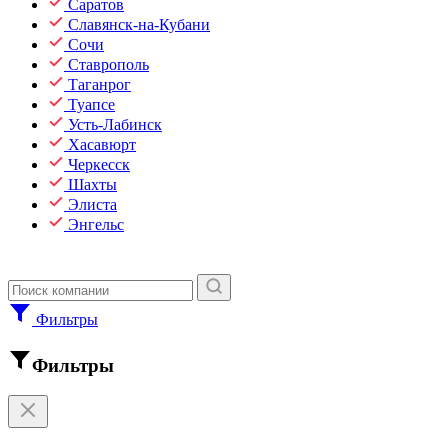
Саратов
Славянск-на-Кубани
Сочи
Ставрополь
Таганрог
Туапсе
Усть-Лабинск
Хасавюрт
Черкесск
Шахты
Элиста
Энгельс
Фильтры
Фильтры