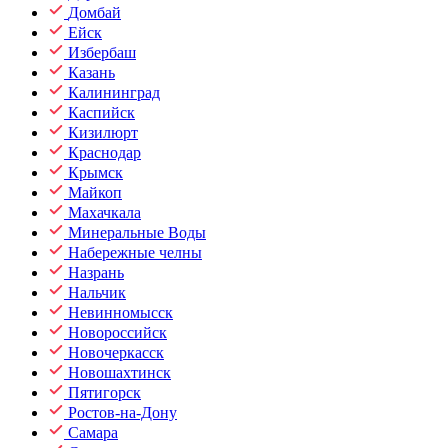
Домбай
Ейск
Избербаш
Казань
Калининград
Каспийск
Кизилюрт
Краснодар
Крымск
Майкоп
Махачкала
Минеральные Воды
Набережные челны
Назрань
Нальчик
Невинномысск
Новороссийск
Новочеркасск
Новошахтинск
Пятигорск
Ростов-на-Дону
Самара