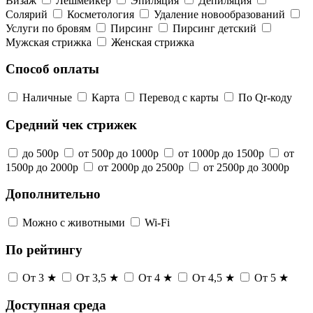
Визаж
Лешмейкер
Эпиляция
Депиляция
Солярий
Косметология
Удаление новообразований
Услуги по бровям
Пирсинг
Пирсинг детский
Мужская стрижка
Женская стрижка
Способ оплаты
Наличные
Карта
Перевод с карты
По Qr-коду
Средний чек стрижек
до 500р
от 500р до 1000р
от 1000р до 1500р
от
1500р до 2000р
от 2000р до 2500р
от 2500р до 3000р
Дополнительно
Можно с животными
Wi-Fi
По рейтингу
От 3 ★
От 3,5 ★
От 4 ★
От 4,5 ★
От 5 ★
Доступная среда