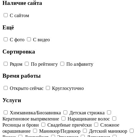
Наличие сайта
С сайтом
Ещё
С фото
С видео
Сортировка
Рядом
По рейтингу
По алфавиту
Время работы
Открыто сейчас
Круглосуточно
Услуги
Химзавивка/Биозавивка
Детская стрижка
Кератиновое выпрямление
Наращивание волос
Ресницы и брови
Свадебные причёски
Сложное
окрашивание
Маникюр/Педикюр
Детский маникюр