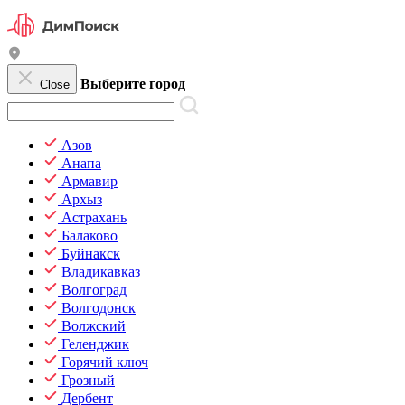
Выберите город
Close
Азов
Анапа
Армавир
Архыз
Астрахань
Балаково
Буйнакск
Владикавказ
Волгоград
Волгодонск
Волжский
Геленджик
Горячий ключ
Грозный
Дербент