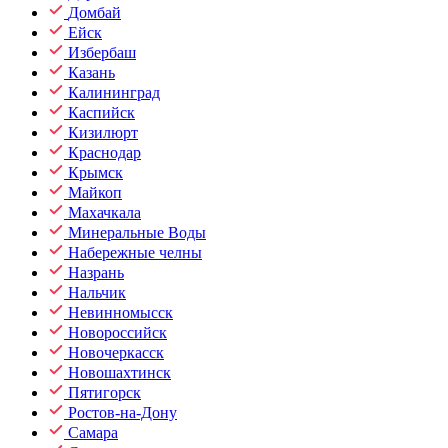
Домбай
Ейск
Избербаш
Казань
Калининград
Каспийск
Кизилюрт
Краснодар
Крымск
Майкоп
Махачкала
Минеральные Воды
Набережные челны
Назрань
Нальчик
Невинномысск
Новороссийск
Новочеркасск
Новошахтинск
Пятигорск
Ростов-на-Дону
Самара