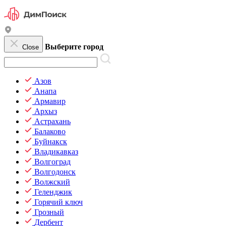
Выберите город
Close
Азов
Анапа
Армавир
Архыз
Астрахань
Балаково
Буйнакск
Владикавказ
Волгоград
Волгодонск
Волжский
Геленджик
Горячий ключ
Грозный
Дербент