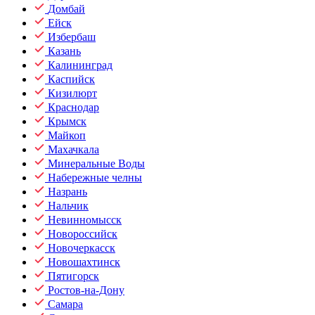
Домбай
Ейск
Избербаш
Казань
Калининград
Каспийск
Кизилюрт
Краснодар
Крымск
Майкоп
Махачкала
Минеральные Воды
Набережные челны
Назрань
Нальчик
Невинномысск
Новороссийск
Новочеркасск
Новошахтинск
Пятигорск
Ростов-на-Дону
Самара