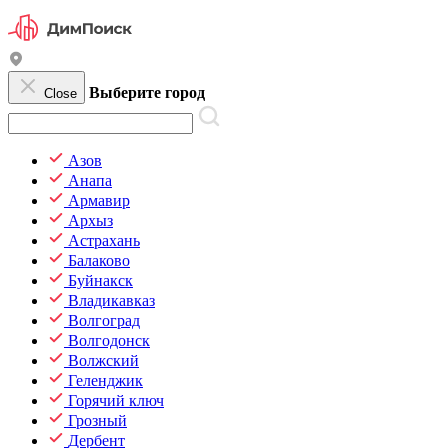
Выберите город
Close
Азов
Анапа
Армавир
Архыз
Астрахань
Балаково
Буйнакск
Владикавказ
Волгоград
Волгодонск
Волжский
Геленджик
Горячий ключ
Грозный
Дербент