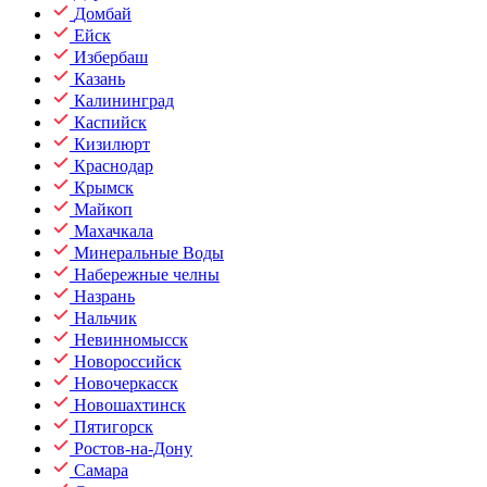
Домбай
Ейск
Избербаш
Казань
Калининград
Каспийск
Кизилюрт
Краснодар
Крымск
Майкоп
Махачкала
Минеральные Воды
Набережные челны
Назрань
Нальчик
Невинномысск
Новороссийск
Новочеркасск
Новошахтинск
Пятигорск
Ростов-на-Дону
Самара