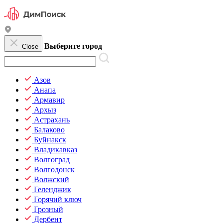
Выберите город
Close
Азов
Анапа
Армавир
Архыз
Астрахань
Балаково
Буйнакск
Владикавказ
Волгоград
Волгодонск
Волжский
Геленджик
Горячий ключ
Грозный
Дербент