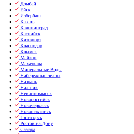
Домбай
Ейск
Избербаш
Казань
Калининград
Каспийск
Кизилюрт
Краснодар
Крымск
Майкоп
Махачкала
Минеральные Воды
Набережные челны
Назрань
Нальчик
Невинномысск
Новороссийск
Новочеркасск
Новошахтинск
Пятигорск
Ростов-на-Дону
Самара